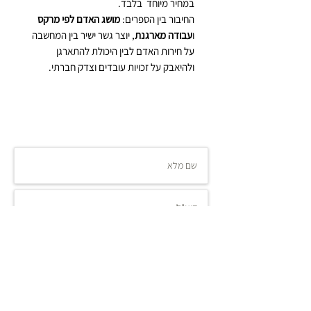
במחיר מיוחד בלבד.
החיבור בין הספרים:
מושג האדם לפי מרקס
ו
עבודה מארגנת
, יוצר גשר ישיר בין המחשבה
על חירות האדם לבין היכולת להתארגן
ולהיאבק על זכויות עובדים וצדק חברתי.
הרשמה לניוזלטר
עדכנו אותי
.co.il
editor@nemala-publishing