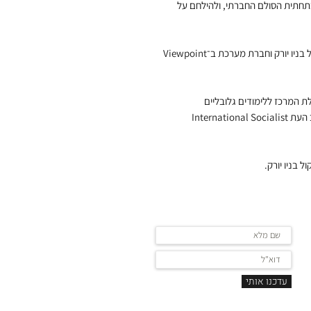
תחתית הסולם החברתי, ולהילחם על
היא פרופסור חבר לפילוסופיה בניו סקול בניו יורק וחברת מערכת ב־Viewpoint
ת המרכז ללימודים גלובליים
באוניברסיטת פרדיו באינדיאנה. חברת מערכת בכתב העת International Socialist
ל בניו יורק.
ר
עדכנו אותי