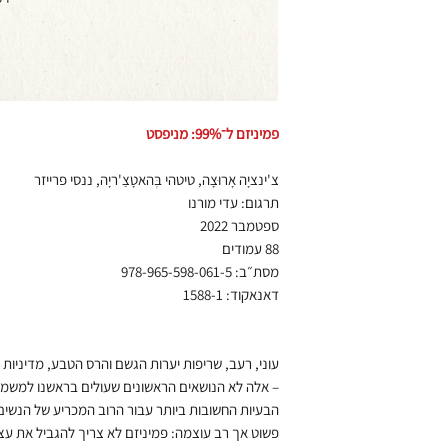
פמיניזם ל־99%: מניפסט
צ'ינציָה אָרוּצָה, טיטהי בְּהאטָצַ'ריָה, ננסי פרייזר
תרגום: עדי מורנו
ספטמבר 2022
88 עמודים
מסת״ב: 978-965-598-061-5
דאנאקוד: 1588-1
עוני, רעב, שריפות יערות הגשם והרס הטבע, מדיניות ה
– אלה לא הנושאים הראשונים שעולים בראשנו למשמע
הבעיות החשובות ביותר עבור הרוב המכריע של הנשים 
פשוט אך רב עוצמה: פמיניזם לא צריך להגביל את עצמ