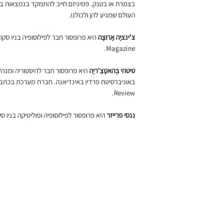
בצמרת או בטנק. פמיניזם חייב להתמקד בנמצאות ב
העולם שמגיע להן ולכולנו.
צ’ינציָה אָרוּצָה
Magazine.
טיטהי בְּהאטָצַ’ריָה
היא פרופסור חבר להיסטוריה ומנהל
Review.
ננסי פרייזר
היא פרופסור לפילוסופיה ופוליטיקה בניו סקו
הרשמה לניוזלט