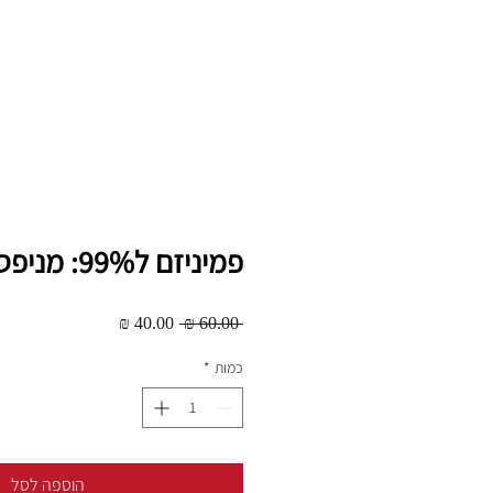
פמיניזם ל99%: מניפסט
מחיר
מחיר
 ‏60.00 ‏₪ 
רגיל
מבצע
כמות
*
הוספה לסל